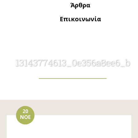
Άρθρα
Επικοινωνία
13143774613_0e356a8ee6_b
20
ΝΟΈ