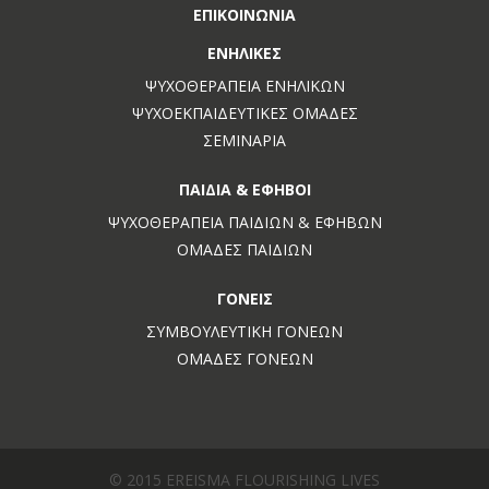
ΕΠΙΚΟΙΝΩΝΊΑ
ΕΝΉΛΙΚΕΣ
ΨΥΧΟΘΕΡΑΠΕΊΑ ΕΝΗΛΊΚΩΝ
ΨΥΧΟΕΚΠΑΙΔΕΥΤΙΚΈΣ ΟΜΆΔΕΣ
ΣΕΜΙΝΆΡΙΑ
ΠΑΙΔΙΆ & ΈΦΗΒΟΙ
ΨΥΧΟΘΕΡΑΠΕΊΑ ΠΑΙΔΙΏΝ & ΕΦΉΒΩΝ
ΟΜΆΔΕΣ ΠΑΙΔΙΏΝ
ΓΟΝΕΊΣ
ΣΥΜΒΟΥΛΕΥΤΙΚΉ ΓΟΝΈΩΝ
ΟΜΆΔΕΣ ΓΟΝΈΩΝ
© 2015
EREISMA FLOURISHING LIVES