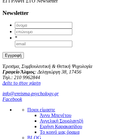
ΕΓΓΡΑΦΗ ΣΤΟ
Newsletter
Newsletter
*
Έρεισμα, Συμβουλευτική & Θετική Ψυχολογία
Γραφείο Άλιμος
: Δεληγιώργη 38, 17456
Tηλ.: 210 9962844
Δείτε το στον χάρτη
info@ereisma-psychology.gr
Facebook
Ποιοι είμαστε
Άννυ Μπενέτου
Αγγελική Σουρλαντζή
Ειρήνη Καρακασίδου
Το κοινό μας όραμα
BLOG