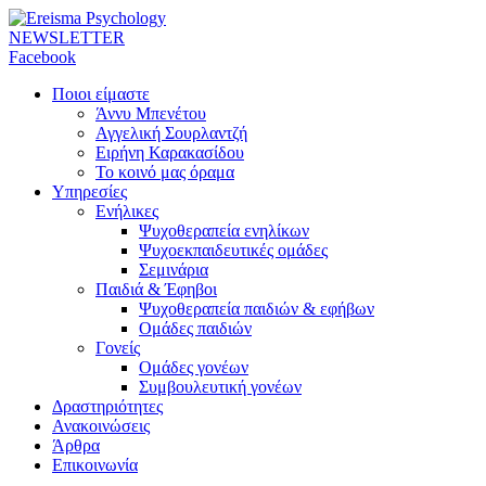
NEWSLETTER
Facebook
Ποιοι είμαστε
Άννυ Μπενέτου
Αγγελική Σουρλαντζή
Ειρήνη Καρακασίδου
Το κοινό μας όραμα
Υπηρεσίες
Ενήλικες
Ψυχοθεραπεία ενηλίκων
Ψυχοεκπαιδευτικές ομάδες
Σεμινάρια
Παιδιά & Έφηβοι
Ψυχοθεραπεία παιδιών & εφήβων
Ομάδες παιδιών
Γονείς
Ομάδες γονέων
Συμβουλευτική γονέων
Δραστηριότητες
Ανακοινώσεις
Άρθρα
Επικοινωνία