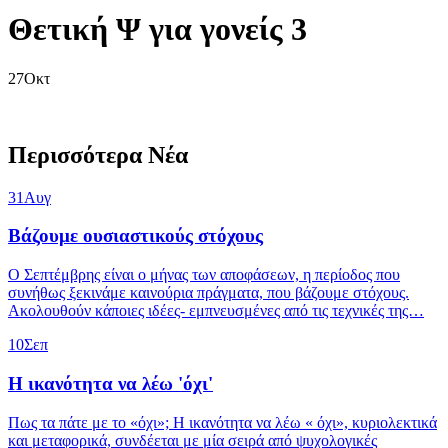
Θετική Ψ για γονείς 3
27
Οκτ
Περισσότερα Νέα
31
Αυγ
Βάζουμε ουσιαστικούς στόχους
Ο Σεπτέμβρης είναι ο μήνας των αποφάσεων, η περίοδος που
συνήθως ξεκινάμε καινούρια πράγματα, που βάζουμε στόχους.
Ακολουθούν κάποιες ιδέες- εμπνευσμένες από τις τεχνικές της…
10
Σεπ
Η ικανότητα να λέω 'όχι'
Πως τα πάτε με το «όχι»; Η ικανότητα να λέω « όχι», κυριολεκτικά
και μεταφορικά, συνδέεται με μία σειρά από ψυχολογικές