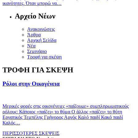
ικανότητες. Όταν μπορώ να…
Αρχείο Νέων
Ανακοινώσεις
Άρθρα
Αρχική Σελίδα
Νέα
Σεμινάριο
Τροφή για σκέψη
TΡΟΦΗ ΓΙΑ ΣΚΕΨΗ
Ρόλοι στην Οικογένεια
Μερικές φορές στις οικογένειες «παίζουμε» συμπληρωματικούς
ρόλους: Κάποιος «παίζει» το θύμα Ο άλλος «παίζει» το θύτη
Εργατικός Τεμπέλης Γρήγορος Αργός Καλό παιδί Κακό παιδί
Καλός…
ΠΕΡΙΣΣΟΤΕΡΕΣ ΣΚΕΨΕΙΣ