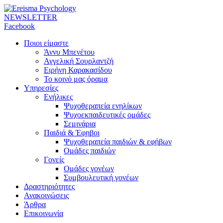
NEWSLETTER
Facebook
Ποιοι είμαστε
Άννυ Μπενέτου
Αγγελική Σουρλαντζή
Ειρήνη Καρακασίδου
Το κοινό μας όραμα
Υπηρεσίες
Ενήλικες
Ψυχοθεραπεία ενηλίκων
Ψυχοεκπαιδευτικές ομάδες
Σεμινάρια
Παιδιά & Έφηβοι
Ψυχοθεραπεία παιδιών & εφήβων
Ομάδες παιδιών
Γονείς
Ομάδες γονέων
Συμβουλευτική γονέων
Δραστηριότητες
Ανακοινώσεις
Άρθρα
Επικοινωνία