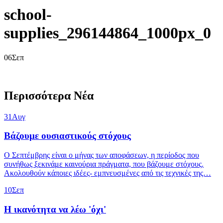
school-
supplies_296144864_1000px_0
06
Σεπ
Περισσότερα Νέα
31
Αυγ
Βάζουμε ουσιαστικούς στόχους
Ο Σεπτέμβρης είναι ο μήνας των αποφάσεων, η περίοδος που
συνήθως ξεκινάμε καινούρια πράγματα, που βάζουμε στόχους.
Ακολουθούν κάποιες ιδέες- εμπνευσμένες από τις τεχνικές της…
10
Σεπ
Η ικανότητα να λέω 'όχι'