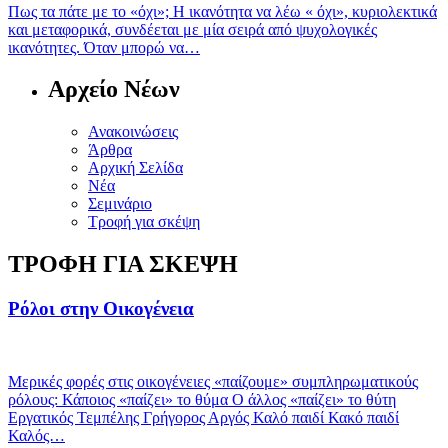
Πως τα πάτε με το «όχι»; Η ικανότητα να λέω « όχι», κυριολεκτικά
και μεταφορικά, συνδέεται με μία σειρά από ψυχολογικές
ικανότητες. Όταν μπορώ να…
Αρχείο Νέων
Ανακοινώσεις
Άρθρα
Αρχική Σελίδα
Νέα
Σεμινάριο
Τροφή για σκέψη
TΡΟΦΗ ΓΙΑ ΣΚΕΨΗ
Ρόλοι στην Οικογένεια
Μερικές φορές στις οικογένειες «παίζουμε» συμπληρωματικούς
ρόλους: Κάποιος «παίζει» το θύμα Ο άλλος «παίζει» το θύτη
Εργατικός Τεμπέλης Γρήγορος Αργός Καλό παιδί Κακό παιδί
Καλός…