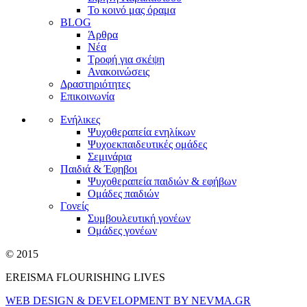
Το κοινό μας όραμα
BLOG
Άρθρα
Νέα
Τροφή για σκέψη
Ανακοινώσεις
Δραστηριότητες
Επικοινωνία
Ενήλικες
Ψυχοθεραπεία ενηλίκων
Ψυχοεκπαιδευτικές ομάδες
Σεμινάρια
Παιδιά & Έφηβοι
Ψυχοθεραπεία παιδιών & εφήβων
Ομάδες παιδιών
Γονείς
Συμβουλευτική γονέων
Ομάδες γονέων
© 2015
EREISMA FLOURISHING LIVES
WEB DESIGN & DEVELOPMENT BY NEVMA.GR