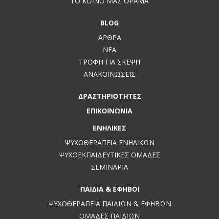
ΤΟ ΚΟΙΝΌ ΜΑΣ ΌΡΑΜΑ
BLOG
ΆΡΘΡΑ
ΝΈΑ
ΤΡΟΦΉ ΓΙΑ ΣΚΈΨΗ
ΑΝΑΚΟΙΝΏΣΕΙΣ
ΔΡΑΣΤΗΡΙΌΤΗΤΕΣ
ΕΠΙΚΟΙΝΩΝΊΑ
ΕΝΉΛΙΚΕΣ
ΨΥΧΟΘΕΡΑΠΕΊΑ ΕΝΗΛΊΚΩΝ
ΨΥΧΟΕΚΠΑΙΔΕΥΤΙΚΈΣ ΟΜΆΔΕΣ
ΣΕΜΙΝΆΡΙΑ
ΠΑΙΔΙΆ & ΈΦΗΒΟΙ
ΨΥΧΟΘΕΡΑΠΕΊΑ ΠΑΙΔΙΏΝ & ΕΦΉΒΩΝ
ΟΜΆΔΕΣ ΠΑΙΔΙΏΝ