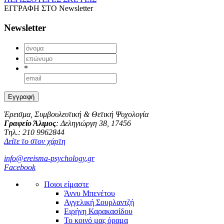
ΕΓΓΡΑΦΗ ΣΤΟ
Newsletter
Newsletter
*
Έρεισμα, Συμβουλευτική & Θετική Ψυχολογία
Γραφείο Άλιμος
: Δεληγιώργη 38, 17456
Tηλ.: 210 9962844
Δείτε το στον χάρτη
info@ereisma-psychology.gr
Facebook
Ποιοι είμαστε
Άννυ Μπενέτου
Αγγελική Σουρλαντζή
Ειρήνη Καρακασίδου
Το κοινό μας όραμα