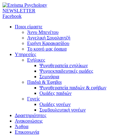
NEWSLETTER
Facebook
Ποιοι είμαστε
Άννυ Μπενέτου
Αγγελική Σουρλαντζή
Ειρήνη Καρακασίδου
Το κοινό μας όραμα
Υπηρεσίες
Ενήλικες
Ψυχοθεραπεία ενηλίκων
Ψυχοεκπαιδευτικές ομάδες
Σεμινάρια
Παιδιά & Έφηβοι
Ψυχοθεραπεία παιδιών & εφήβων
Ομάδες παιδιών
Γονείς
Ομάδες γονέων
Συμβουλευτική γονέων
Δραστηριότητες
Ανακοινώσεις
Άρθρα
Επικοινωνία