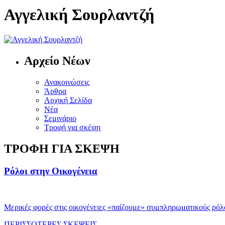
Αγγελική Σουρλαντζή
Αρχείο Νέων
Ανακοινώσεις
Άρθρα
Αρχική Σελίδα
Νέα
Σεμινάριο
Τροφή για σκέψη
TΡΟΦΗ ΓΙΑ ΣΚΕΨΗ
Ρόλοι στην Οικογένεια
Μερικές φορές στις οικογένειες «παίζουμε» συμπληρωματικούς ρόλ
ΠΕΡΙΣΣΟΤΕΡΕΣ ΣΚΕΨΕΙΣ