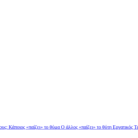
ους: Κάποιος «παίζει» το θύμα Ο άλλος «παίζει» το θύτη Εργατικός